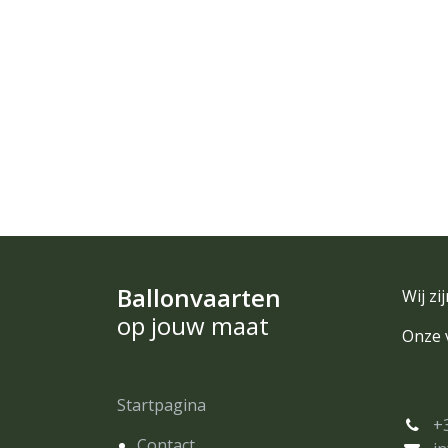
Ballonvaarten
Wij z
op jouw maat
Onze v
Startpagina
+
Contact