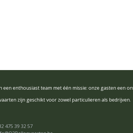
ijn een enthousiast team met één missie: onze gasten een on
aarten zijn geschikt voor zowel particulieren als bedrijven.
32 475 39 32 57