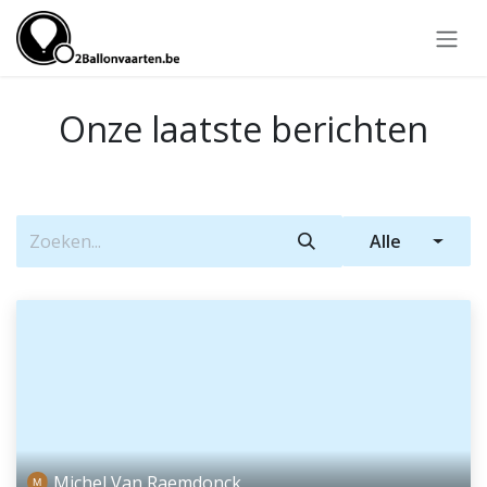
Overslaan naar inhoud
Onze laatste berichten
Alle
Michel Van Raemdonck